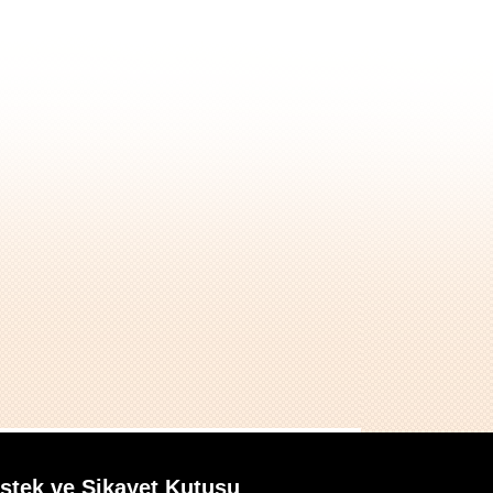
İstek ve Şikayet Kutusu