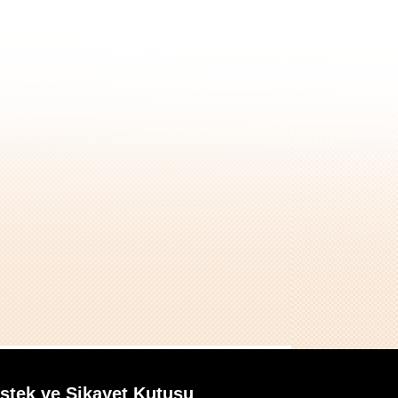
İstek ve Şikayet Kutusu