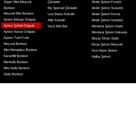
Süper Mini Meyveli
Çikolatin
Akide Şekeri Fıstıklı
Bonbon
My Special Çikolatin
Akide Şekeri Susamlı
Meyveli Mini Bonbon
Liva Baton Kokolin
Akide Şekeri Kırma
Aybon Mango Dolgulu
Afily Kokolin
Akide Şekeri İstanbul
Aybon Şeftali Dolgulu
İmza Mini Bar
Mevlana Şekeri Sade
Aybon Kavun Dolgulu
Mevlana Şekeri Kakaolu
Aybon Tutti Frutti
Beyaz Elvan Sade
Meyveli Bonbon
Elvan Şekeri Meyveli
Mini Metalalize Bonbon
İnce Nane Şekeri
Karanfilli Bonbon
Halka Şekeri
Mentollü Bonbon
Mini Sütlü Bonbon
Sütlü Bonbon