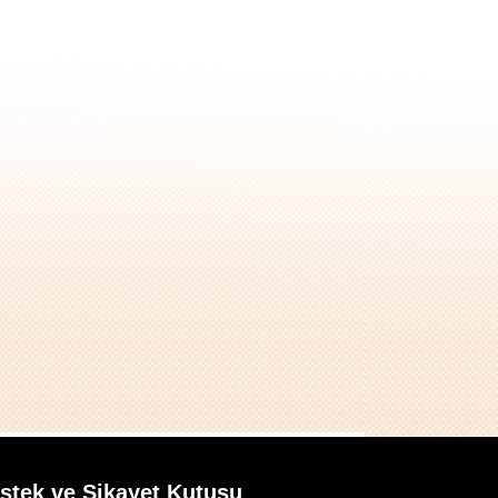
İstek ve Şikayet Kutusu