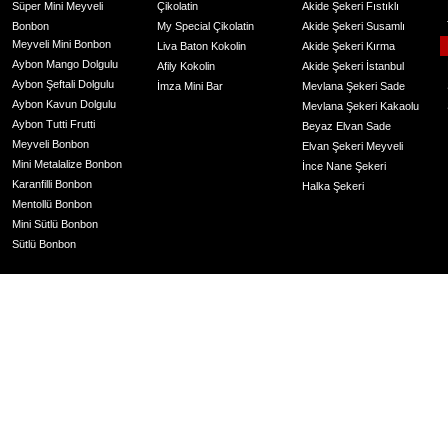
Süper Mini Meyveli
Çikolatin
Akide Şekeri Fıstıklı
Bonbon
My Special Çikolatin
Akide Şekeri Susamlı
Meyveli Mini Bonbon
Liva Baton Kokolin
Akide Şekeri Kırma
Aybon Mango Dolgulu
Afily Kokolin
Akide Şekeri İstanbul
Aybon Şeftali Dolgulu
İmza Mini Bar
Mevlana Şekeri Sade
Aybon Kavun Dolgulu
Mevlana Şekeri Kakaolu
Aybon Tutti Frutti
Beyaz Elvan Sade
Meyveli Bonbon
Elvan Şekeri Meyveli
Mini Metalalize Bonbon
İnce Nane Şekeri
Karanfilli Bonbon
Halka Şekeri
Mentollü Bonbon
Mini Sütlü Bonbon
Sütlü Bonbon