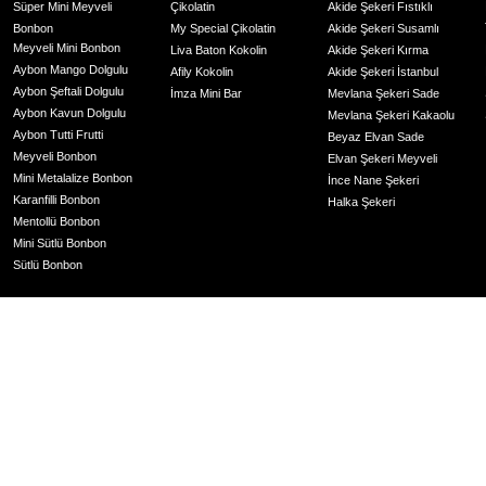
Süper Mini Meyveli
Çikolatin
Akide Şekeri Fıstıklı
Bonbon
My Special Çikolatin
Akide Şekeri Susamlı
Meyveli Mini Bonbon
Liva Baton Kokolin
Akide Şekeri Kırma
Aybon Mango Dolgulu
Afily Kokolin
Akide Şekeri İstanbul
Aybon Şeftali Dolgulu
İmza Mini Bar
Mevlana Şekeri Sade
Aybon Kavun Dolgulu
Mevlana Şekeri Kakaolu
Aybon Tutti Frutti
Beyaz Elvan Sade
Meyveli Bonbon
Elvan Şekeri Meyveli
Mini Metalalize Bonbon
İnce Nane Şekeri
Karanfilli Bonbon
Halka Şekeri
Mentollü Bonbon
Mini Sütlü Bonbon
Sütlü Bonbon