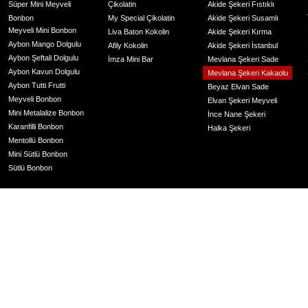
Süper Mini Meyveli
Çikolatin
Akide Şekeri Fıstıklı
Bonbon
My Special Çikolatin
Akide Şekeri Susamlı
Meyveli Mini Bonbon
Liva Baton Kokolin
Akide Şekeri Kırma
Aybon Mango Dolgulu
Afily Kokolin
Akide Şekeri İstanbul
Aybon Şeftali Dolgulu
İmza Mini Bar
Mevlana Şekeri Sade
Aybon Kavun Dolgulu
Mevlana Şekeri Kakaolu
Aybon Tutti Frutti
Beyaz Elvan Sade
Meyveli Bonbon
Elvan Şekeri Meyveli
Mini Metalalize Bonbon
İnce Nane Şekeri
Karanfilli Bonbon
Halka Şekeri
Mentollü Bonbon
Mini Sütlü Bonbon
Sütlü Bonbon